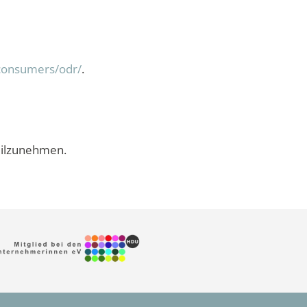
/consumers/odr/
.
teilzunehmen.